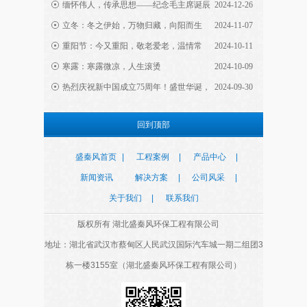
缅怀伟人，传承思想——纪念毛主席诞辰
2024-12-26
131周年
立冬：冬之伊始，万物归藏，向阳而生
2024-11-07
永磁大风扇相比传统大风扇的优势在哪里？看到
重阳节：今又重阳，敬老爱老，温情常
2024-10-11
这里你就懂
伴，岁月留香！
寒露：寒露微凉，人生滚烫
2024-10-09
热烈庆祝新中国成立75周年！盛世华诞，
2024-09-30
润东方冷风机的特点与优势有哪些？高大厂房降
举国同庆！
温通风的首选
回到顶部
仓库降温仓储通风降温的首选方法？推荐永磁工
盛秦风首页
|
工程案例
|
产品中心
|
业大风扇
新闻资讯
解决方案
|
公司风采
|
关于我们
|
联系我们
工厂车间通风降温有多重要？推荐效果好又省电
版权所有 湖北盛秦风环保工程有限公司
的降温设备
地址：湖北省武汉市蔡甸区人民武汉国际汽车城一期二组团3
栋一楼3155室（湖北盛秦风环保工程有限公司）
润东方走进三秦大地07
润东方走进三秦大地06
<
>