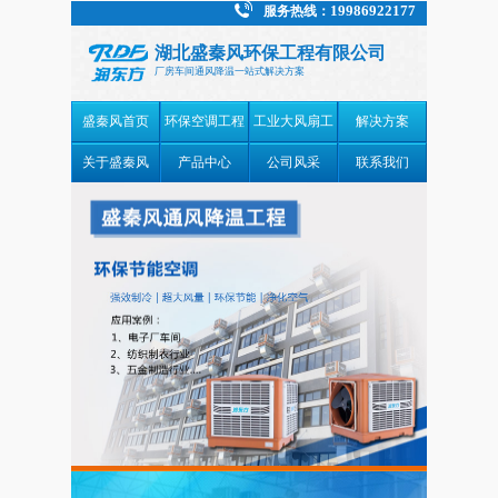
19986922177
服务热线：
湖北盛秦风环保工程有限公司
厂房车间通风降温一站式解决方案
盛秦风首页
环保空调工程
工业大风扇工
解决方案
案例
程案例
关于盛秦风
产品中心
公司风采
联系我们