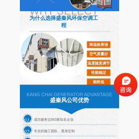
WHY SELECT
武汉某食品厂采用"扇机
“扇机组合”为你解决车间
为什么选择盛秦风环保空调工
组合”的通风降温工程
的高温闷热
程
降温效果强
高大的厂房如何通风降温
仓库大型工业风扇
空气质量好
温度随意调节
性能稳定
能耗低
KANG CHAI GENERATOR ADVANTAGE
盛秦风公司优势
01
成功服务过863家知名企业
02
专业的施工团队，量身定制