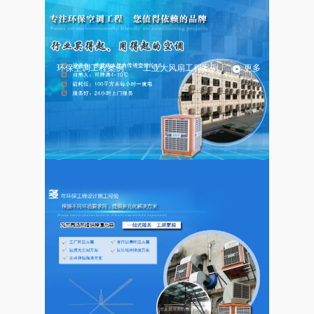
盛秦风产品分类
更多
环保空调系列
工业大风扇系列
环保空调工程案例
工业大风扇工程案例
更多
武汉市阳逻某大型工业园
武汉市新洲区某动力电池
厂房降温安装七十五台环
厂放电区及商务中心25台
保空调
环保空调工程
湖北赤壁某电器厂环保空
武汉某汽车零部件工厂环
调通风降温工程
保空调案列
19986922177
立刻电话咨询 :