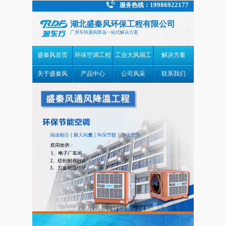
19986922177
服务热线：
湖北盛秦风环保工程有限公司
厂房车间通风降温一站式解决方案
盛秦风首页
环保空调工程
工业大风扇工
解决方案
案例
程案例
关于盛秦风
产品中心
公司风采
联系我们