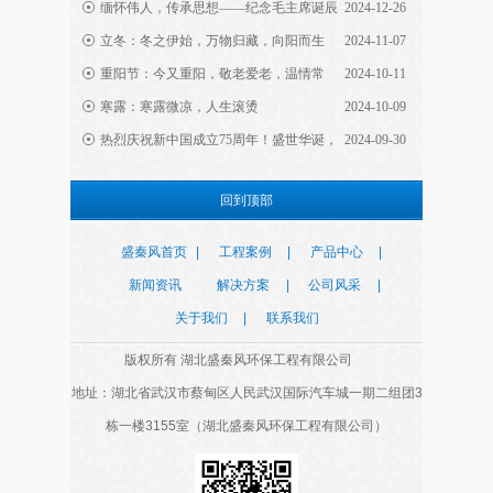
缅怀伟人，传承思想——纪念毛主席诞辰
2024-12-26
131周年
立冬：冬之伊始，万物归藏，向阳而生
2024-11-07
永磁大风扇相比传统大风扇的优势在哪里？看到
重阳节：今又重阳，敬老爱老，温情常
2024-10-11
这里你就懂
伴，岁月留香！
寒露：寒露微凉，人生滚烫
2024-10-09
热烈庆祝新中国成立75周年！盛世华诞，
2024-09-30
润东方冷风机的特点与优势有哪些？高大厂房降
举国同庆！
温通风的首选
回到顶部
仓库降温仓储通风降温的首选方法？推荐永磁工
盛秦风首页
|
工程案例
|
产品中心
|
业大风扇
新闻资讯
解决方案
|
公司风采
|
关于我们
|
联系我们
工厂车间通风降温有多重要？推荐效果好又省电
版权所有 湖北盛秦风环保工程有限公司
的降温设备
地址：湖北省武汉市蔡甸区人民武汉国际汽车城一期二组团3
栋一楼3155室（湖北盛秦风环保工程有限公司）
润东方走进三秦大地07
润东方走进三秦大地06
<
>