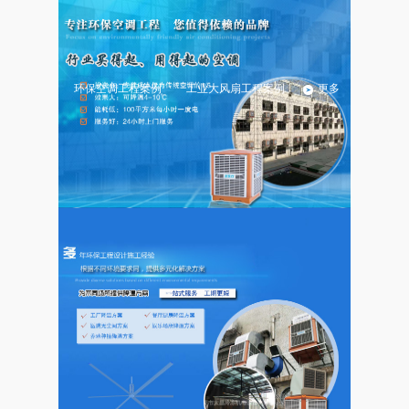
盛秦风产品分类
更多
环保空调系列
工业大风扇系列
环保空调工程案例
工业大风扇工程案例
更多
武汉市阳逻某大型工业园
武汉市新洲区某动力电池
厂房降温安装七十五台环
厂放电区及商务中心25台
保空调
环保空调工程
湖北赤壁某电器厂环保空
武汉某汽车零部件工厂环
调通风降温工程
保空调案列
19986922177
立刻电话咨询 :