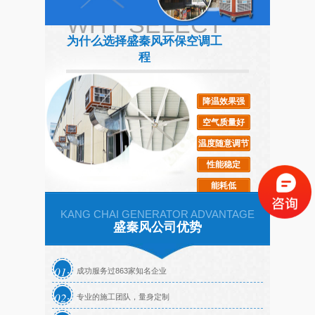
WHY SELECT
武汉某食品厂采用"扇机
“扇机组合”为你解决车间
为什么选择盛秦风环保空调工
组合”的通风降温工程
的高温闷热
程
降温效果强
高大的厂房如何通风降温
仓库大型工业风扇
空气质量好
温度随意调节
性能稳定
能耗低
KANG CHAI GENERATOR ADVANTAGE
盛秦风公司优势
01
成功服务过863家知名企业
02
专业的施工团队，量身定制