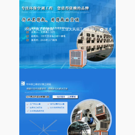
盛秦风产品分类
更多
环保空调系列
工业大风扇系列
环保空调工程案例
工业大风扇工程案例
更多
武汉市阳逻某大型工业园
武汉市新洲区某动力电池
厂房降温安装七十五台环
厂放电区及商务中心25台
保空调
环保空调工程
湖北赤壁某电器厂环保空
武汉某汽车零部件工厂环
调通风降温工程
保空调案列
19986922177
立刻电话咨询 :