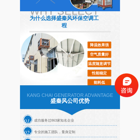
WHY SELECT
武汉某食品厂采用"扇机
“扇机组合”为你解决车间
为什么选择盛秦风环保空调工
组合”的通风降温工程
的高温闷热
程
降温效果强
高大的厂房如何通风降温
仓库大型工业风扇
空气质量好
温度随意调节
性能稳定
能耗低
KANG CHAI GENERATOR ADVANTAGE
盛秦风公司优势
01
成功服务过863家知名企业
02
专业的施工团队，量身定制