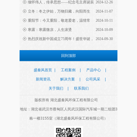
缅怀伟人，传承思想——纪念毛主席诞辰
2024-12-26
131周年
立冬：冬之伊始，万物归藏，向阳而生
2024-11-07
永磁大风扇相比传统大风扇的优势在哪里？看到
重阳节：今又重阳，敬老爱老，温情常
2024-10-11
这里你就懂
伴，岁月留香！
寒露：寒露微凉，人生滚烫
2024-10-09
热烈庆祝新中国成立75周年！盛世华诞，
2024-09-30
润东方冷风机的特点与优势有哪些？高大厂房降
举国同庆！
温通风的首选
回到顶部
仓库降温仓储通风降温的首选方法？推荐永磁工
盛秦风首页
|
工程案例
|
产品中心
|
业大风扇
新闻资讯
解决方案
|
公司风采
|
关于我们
|
联系我们
工厂车间通风降温有多重要？推荐效果好又省电
版权所有 湖北盛秦风环保工程有限公司
的降温设备
地址：湖北省武汉市蔡甸区人民武汉国际汽车城一期二组团3
栋一楼3155室（湖北盛秦风环保工程有限公司）
润东方走进三秦大地07
润东方走进三秦大地06
<
>