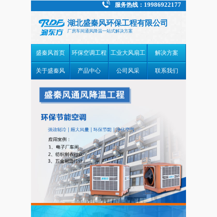
19986922177
服务热线：
湖北盛秦风环保工程有限公司
厂房车间通风降温一站式解决方案
盛秦风首页
环保空调工程
工业大风扇工
解决方案
案例
程案例
关于盛秦风
产品中心
公司风采
联系我们